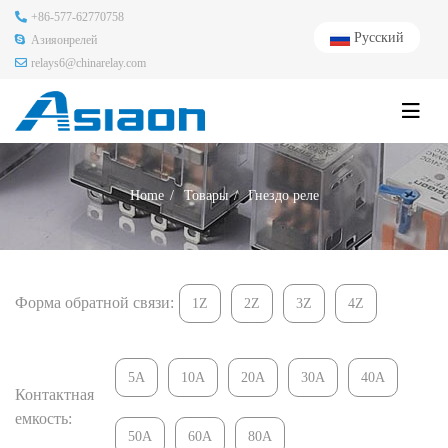
+86-577-62770758
Русский
Азияонрелей
relays6@chinarelay.com
Home
Товары
Гнездо реле
Форма обратной связи:
1Z
2Z
3Z
4Z
5A
10A
20A
30A
40A
Контактная
емкость:
50A
60A
80A