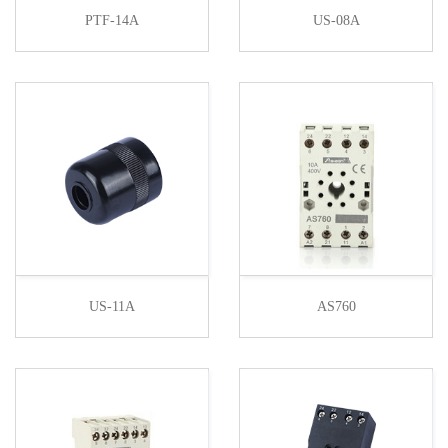
PTF-14A
US-08A
US-11A
AS760