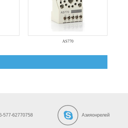
AS770
6-577-62770758
Азияонрелей