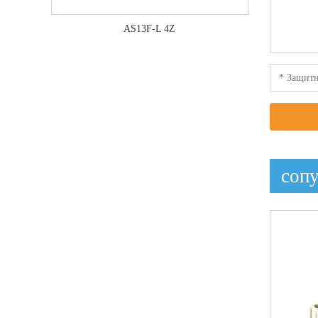
AS13F-L 4Z
соп