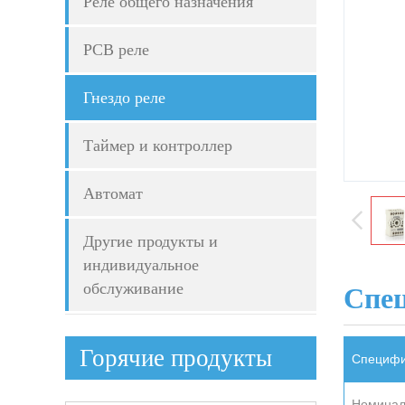
Реле общего назначения
PCB реле
Гнездо реле
Таймер и контроллер
Автомат
Другие продукты и
индивидуальное
обслуживание
Спе
Горячие продукты
Специфи
Номинал