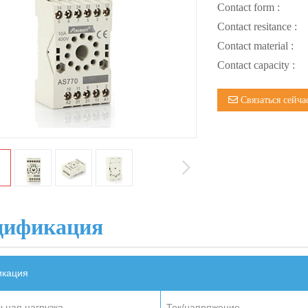
Contact form :
Contact resitance :
Contact material :
Contact capacity :
Связаться сейча
цификация
кация
ьная нагрузка
Ток/напряжение