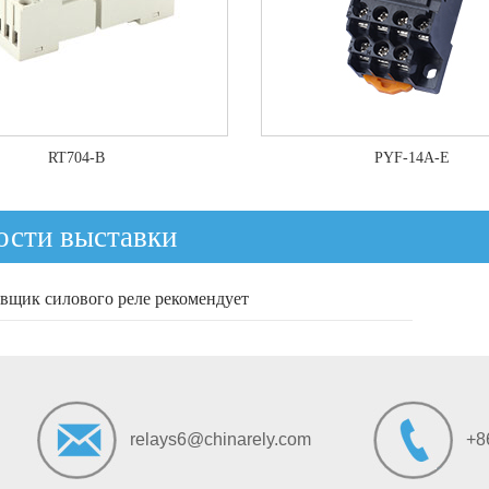
RT704-B
PYF-14A-E
ости выставки
вщик силового реле рекомендует
relays6@chinarely.com
+8