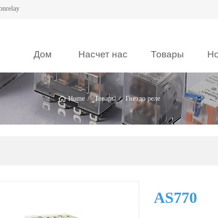
onrelay
Дом
Насчет нас
Товары
Но
Home
Товары
Гнездо реле
AS770