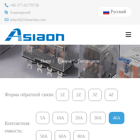
+86-577-62770758
Русский
Азияонрелей
relays6@chinarelay.com
Home
Товары
Гнездо реле
Форма обратной связи:
1Z
2Z
3Z
4Z
5A
10A
20A
30A
40A
Контактная
емкость:
50A
60A
80A